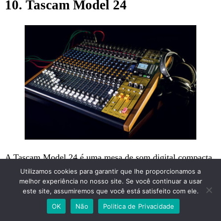
10. Tascam Model 24
A Tascam Model 24 é uma mesa de som digital compacta
Utilizamos cookies para garantir que lhe proporcionamos a
e acessível, indicada para igrejas e estúdios de gravação.
melhor experiência no nosso site. Se você continuar a usar
este site, assumiremos que você está satisfeito com ele.
Ela possui 24 canais de entrada, 16 saídas de mixagem e
OK
Não
Politica de Privacidade
uma série de recursos avançados, como equalização de